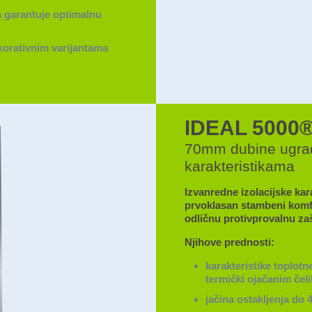
a garantuje optimalnu
korativnim varijantama
IDEAL 5000
70mm dubine ugrad
karakteristikama
Izvanredne izolacijske kar
prvoklasan stambeni komfor
odličnu protivprovalnu zaš
Njihove prednosti:
karakteristike toplotn
termički ojačanim čel
jačina ostakljenja do