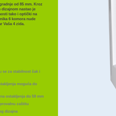
ugradnje od 85 mm. Kroz
m dizajnom nastao je
osti tako i optički na
ehnika 6 komora nude
r Vaša 4 zida.
u se za stabilnost čak i
stakljenja moguća do
ina ostakljenja do 59 mm
rovalnu zaštitu
og dizajna