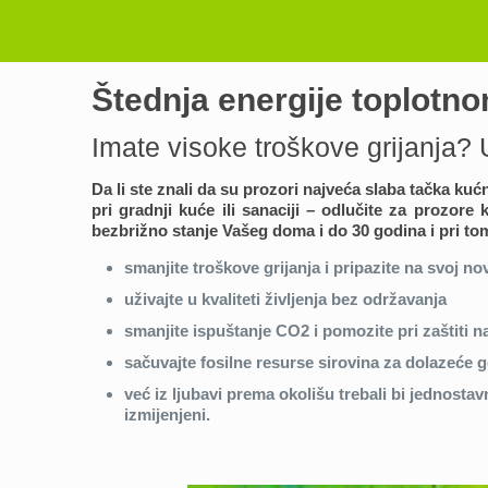
Štednja energije toplotn
Imate visoke troškove grijanja? 
Da li ste znali da su prozori najveća slaba tačka ku
pri gradnji kuće ili sanaciji – odlučite za prozo
bezbrižno stanje Vašeg doma i do 30 godina i pri tom
smanjite troškove grijanja i pripazite na svoj no
uživajte u kvaliteti življenja bez održavanja
smanjite ispuštanje CO2 i pomozite pri zaštiti n
sačuvajte fosilne resurse sirovina za dolazeće g
već iz ljubavi prema okolišu trebali bi jednostavn
izmijenjeni.