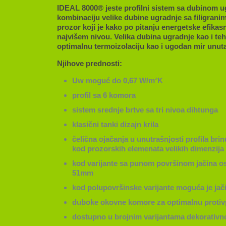
IDEAL 8000® jeste profilni sistem sa dubinom 
kombinaciju velike dubine ugradnje sa filigrani
prozor koji je kako po pitanju energetske efikasn
najvišem nivou. Velika dubina ugradnje kao i t
optimalnu termoizolaciju kao i ugodan mir unuta
Njihove prednosti:
Uw moguć do 0,67 W/m²K
profil sa 6 komora
sistem srednje brtve sa tri nivoa dihtunga
klasični tanki dizajn krila
čelična ojačanja u unutrašnjosti profila brin
kod prozorskih elemenata velikih dimenzija
kod varijante sa punom površinom jačina o
51mm
kod polupovršinske varijante moguća je jač
duboke okovne komore za optimalnu protivp
dostupno u brojnim varijantama dekorativn