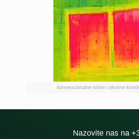
konvencionalne krilne i okvirne konst
Nazovite nas na +38