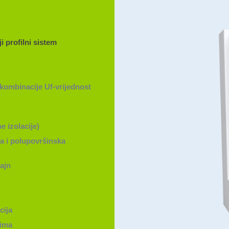
i profilni sistem
 kombinacije Uf-vrijednost
e izolacije)
na i polupovršinska
zajn
cija
lima