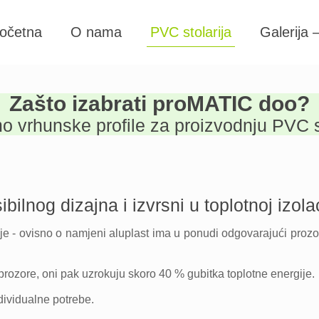
očetna
O nama
PVC stolarija
Galerija 
Zašto izabrati proMATIC doo?
mo vrhunske profile za proizvodnju PVC st
ilnog dizajna i izvrsni u toplotnoj izolac
gije - ovisno o namjeni aluplast ima u ponudi odgovarajući prozor
ozore, oni pak uzrokuju skoro 40 % gubitka toplotne energije.
dividualne potrebe.