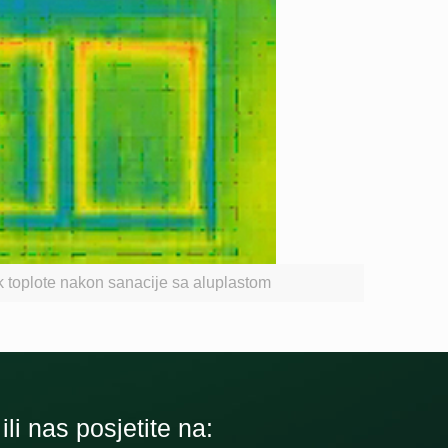
 toplote nakon sanacije sa aluplastom
li nas posjetite na: