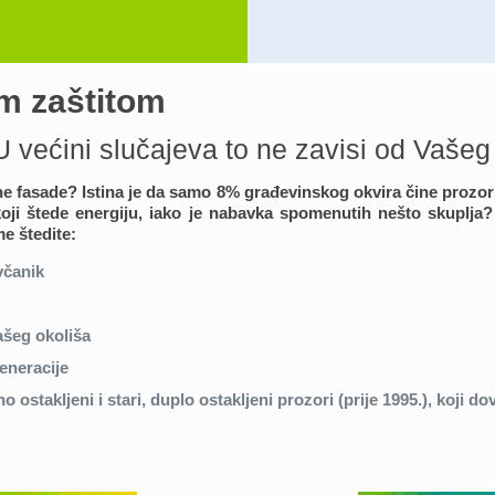
om zaštitom
U većini slučajeva to ne zavisi od Vašeg
ćne fasade? Istina je da samo 8% građevinskog okvira čine prozori,
re koji štede energiju, iako je nabavka spomenutih nešto skupl
e štedite:
včanik
ašeg okoliša
eneracije
o ostakljeni i stari, duplo ostakljeni prozori (prije 1995.), koji d