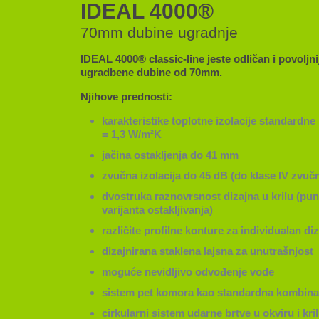
IDEAL 4000®
70mm dubine ugradnje
IDEAL 4000® classic-line jeste odličan i povoljnij
ugradbene dubine od 70mm.
Njihove prednosti:
karakteristike toplotne izolacije standardne
= 1,3 W/m²K
jačina ostakljenja do 41 mm
zvučna izolacija do 45 dB (do klase IV zvučn
dvostruka raznovrsnost dizajna u krilu (pu
varijanta ostakljivanja)
različite profilne konture za individualan di
dizajnirana staklena lajsna za unutrašnjost
moguće nevidljivo odvođenje vode
sistem pet komora kao standardna kombina
cirkularni sistem udarne brtve u okviru i kri