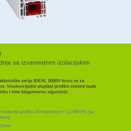
®
nje sa izvanrednim izolacijskim
akteristike serije IDEAL 5000® brinu se za
. Visokovrijedni aluplast profilni sistemi nude
titu i time blagotvornu sigurnost.
e izolacije profila Uf-vrijednost = 1,1 W/m²K (sa
ikom)
 41mm