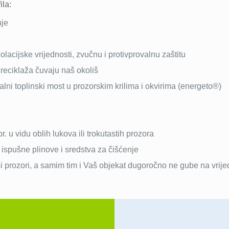
ila:
nje
acijske vrijednosti, zvučnu i protivprovalnu zaštitu
 reciklaža čuvaju naš okoliš
ni toplinski most u prozorskim krilima i okvirima (energeto®)
. u vidu oblih lukova ili trokutastih prozora
ispušne plinove i sredstva za čišćenje
i prozori, a samim tim i Vaš objekat dugoročno ne gube na vrije