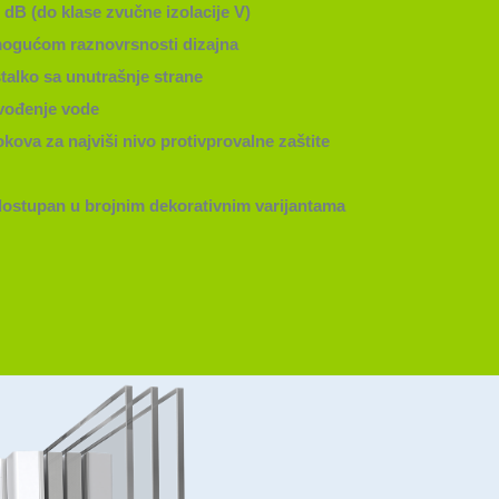
 dB (do klase zvučne izolacije V)
mogućom raznovrsnosti dizajna
stalko sa unutrašnje strane
vođenje vode
 okova za najviši nivo protivprovalne zaštite
dostupan u brojnim dekorativnim varijantama