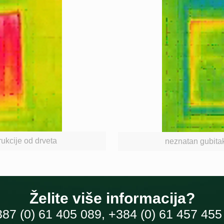
rukcije od drveta
neznatan gubitak
Želite više informacija?
7 (0) 61 405 089, +384 (0) 61 457 455 i